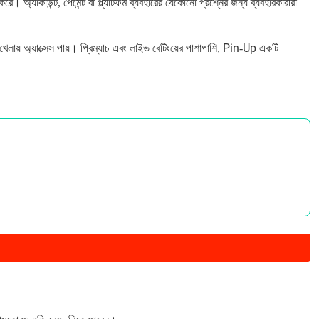
 অ্যাকাউন্ট, পেমেন্ট বা প্ল্যাটফর্ম ব্যবহারের যেকোনো প্রশ্নের জন্য ব্যবহারকারীরা
ন খেলায় অ্যাক্সেস পায়। প্রিম্যাচ এবং লাইভ বেটিংয়ের পাশাপাশি, Pin-Up একটি