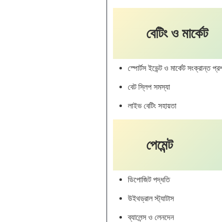
বেটিং ও মার্কেট
স্পোর্টস ইভেন্ট ও মার্কেট সংক্রান্ত প্র
বেট স্লিপ সমস্যা
লাইভ বেটিং সহায়তা
পেমেন্ট
ডিপোজিট পদ্ধতি
উইথড্রাল স্ট্যাটাস
ব্যালেন্স ও লেনদেন