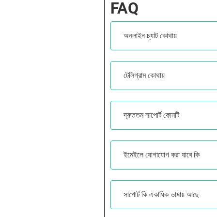
FAQ
অনলাইন চ্যাট কোথায়
টেলিগ্রাম কোথায়
দ্রুততম সাপোর্ট কোনটি
ইমেইলে যোগাযোগ করা যাবে কি
সাপোর্ট কি একাধিক ভাষায় আছে